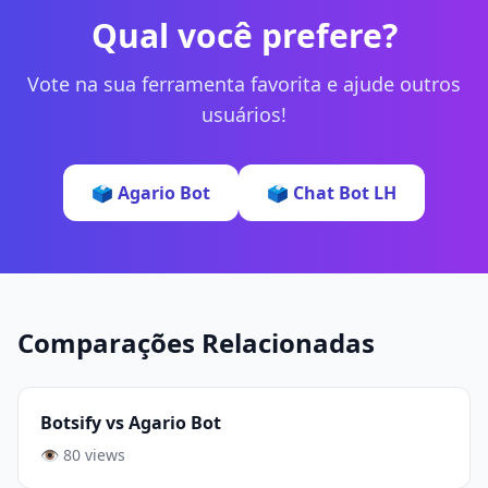
Qual você prefere?
Vote na sua ferramenta favorita e ajude outros
usuários!
🗳️ Agario Bot
🗳️ Chat Bot LH
Comparações Relacionadas
Botsify vs Agario Bot
👁️ 80 views