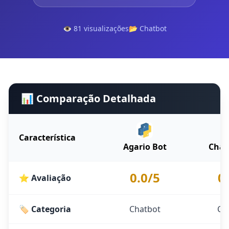
👁️ 81 visualizações
📂 Chatbot
📊 Comparação Detalhada
Característica
Agario Bot
Chat
0.0/5
0
⭐ Avaliação
🏷️ Categoria
Chatbot
Ch