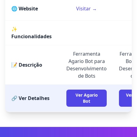
🌐 Website
Visitar →
✨
Funcionalidades
Ferramenta
Ferram
Agario Bot para
Bot 
📝 Descrição
Desenvolvimento
Desenv
de Bots
de
Ver Agario
Ver C
🔗 Ver Detalhes
Bot