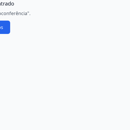
trado
oconferência".
os